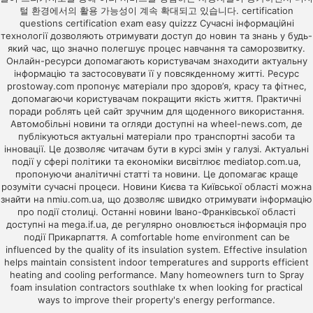
털 환경에서의 활용 가능성이 계속 확대되고 있습니다.
certification
questions
certification exam
easy quizzz
Сучасні інформаційні
технології дозволяють отримувати доступ до новин та знань у будь-
який час, що значно полегшує процес навчання та саморозвитку.
Онлайн-ресурси допомагають користувачам знаходити актуальну
інформацію та застосовувати її у повсякденному житті. Ресурс
prostoway.com
пропонує матеріали про здоров’я, красу та фітнес,
допомагаючи користувачам покращити якість життя. Практичні
поради роблять цей сайт зручним для щоденного використання.
Автомобільні новини та огляди доступні на
wheel-news.com
, де
публікуються актуальні матеріали про транспортні засоби та
інновації. Це дозволяє читачам бути в курсі змін у галузі. Актуальні
події у сфері політики та економіки висвітлює
mediatop.com.ua
,
пропонуючи аналітичні статті та новини. Це допомагає краще
розуміти сучасні процеси. Новини Києва та Київської області можна
знайти на
nmiu.com.ua
, що дозволяє швидко отримувати інформацію
про події столиці. Останні новини Івано-Франківської області
доступні на
mega.if.ua
, де регулярно оновлюється інформація про
події Прикарпаття. A comfortable home environment can be
influenced by the quality of its insulation system. Effective insulation
helps maintain consistent indoor temperatures and supports efficient
heating and cooling performance. Many homeowners turn to
Spray
foam insulation contractors southlake tx
when looking for practical
ways to improve their property's energy performance.